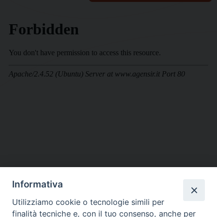
Informativa
DIOCESI SUBURBICARIA DI ALBANO
Utilizziamo cookie o tecnologie simili per
Contatti:
Tel.: 06.93268401 - Fax.: 06.9323844
finalità tecniche e, con il tuo consenso, anche per