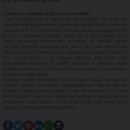
«I doni e la chiamata di Dio sono irrevocabili»
Come non ringraziare il Signore per sua la fedeltà? Di fronte alla
mentalità relativista dove tutto è mutevole, quindi instabile, la Parola
che oggi dà il ‘LA’ alla giornata che ci sta davanti, ci suggerisce che
la ‘fede’ è qualcosa di stabile. Infatti, sia la prima lettura che il
Salmo, parlano di ‘irrevocabilità’, di ‘fedeltà’, di ‘stabilità’. Parole
che oggi diventano sempre più rare. Non è forse vero che la nostra
vita è sempre più frenetica e non sappiamo più attendere i tempi di
Dio con la fiducia e la certezza che Dio non lascia nulla
d’incompiuto?Mantenere la fedeltà attraverso il tempo è sapere
accettare le lentezze di Dio,certi che Lui ha iniziato l’opera buona e
la porterà a compimento.
Chiediamo a Dio diinfondere in noi lo Spirito santo, memoria del
Signore, affinché ci aiuti ad abbandonarci con fiducia alla sua
fedeltà, in modo particolare tutte le volte che avvertiamo il
‘nostro
piede vacillare’
, perché
«il Signore non respinge il suo popolo, non
abbandona la sua eredità».
Ci faccia recuperare nella nostra vita il
valore e la bellezza della fedeltà creativa.