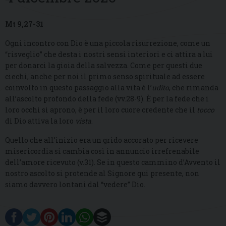
Mt 9,27-31
Ogni incontro con Dio è una piccola risurrezione, come un
“risveglio” che desta i nostri sensi interiori e ci attira a lui
per donarci la gioia della salvezza. Come per questi due
ciechi, anche per noi il primo senso spirituale ad essere
coinvolto in questo passaggio alla vita è l’
udito
, che rimanda
all’ascolto profondo della fede (vv.28-9). È per la fede che i
loro occhi si aprono, è per il loro cuore credente che il
tocco
di Dio attiva la loro
vista
.
Quello che all’inizio era un grido accorato per ricevere
misericordia si cambia così in annuncio irrefrenabile
dell’amore ricevuto (v.31). Se in questo cammino d’Avvento il
nostro ascolto si protende al Signore qui presente, non
siamo davvero lontani dal “vedere” Dio.