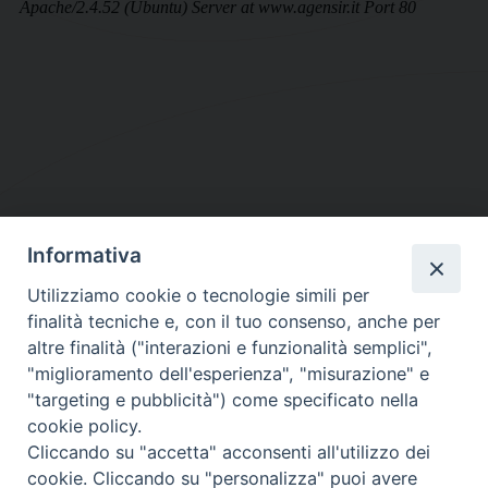
Informativa
DIOCESI SUBURBICARIA DI ALBANO
Utilizziamo cookie o tecnologie simili per
Contatti:
Tel.: 06.93268401 - Fax.: 06.9323844
finalità tecniche e, con il tuo consenso, anche per
E-mail:
curia@diocesidialbano.it
altre finalità ("interazioni e funzionalità semplici",
"miglioramento dell'esperienza", "misurazione" e
Orari:
dal Lunedì al Venerdì Ore: 9:00 - 13:00
"targeting e pubblicità") come specificato nella
cookie policy.
Orario ufficio Matrimoni:
Cliccando su "accetta" acconsenti all'utilizzo dei
Lunedì, Mercoledì e Venerdì, Ore 9:30 - 12:30
cookie. Cliccando su "personalizza" puoi avere