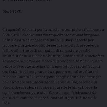
Mc, 6,30-34
Gli apostoli, stanchi per la missione compiuta, riferiscono a
Gesù quello
che avevano fatto e quello che avevano insegnato
.
Gesù li esorta ad andare con lui in un luogo deserto per
riposare, ma non è possibile perché la folla li precede. La
folla è alla ricerca di una guida, di un pastore perché
smarrita. Gesù la vede e ne ha compassione, così
si mette loro
ad insegnare molte cose
. Marco ci fa vedere alla fine di questo
vangelo Gesù che insegna. E gli apostoli dove sono? Sono lì
con Gesù né ad insegnare né a riposare ma ad ascoltare il
Maestro. Questo è il vero riposo per gli apostoli e anche per
noi: ascoltare Gesù, ascoltare la Parola di Dio, perché è la
Parola che ci ridona il vigore, ci mette le ali, ci libera da
ogni stanchezza, perché ci libera da ogni tristezza, ci dà
gioia, ci fa cantare, ci apre il cuore alla gratitudine e alla
lode.