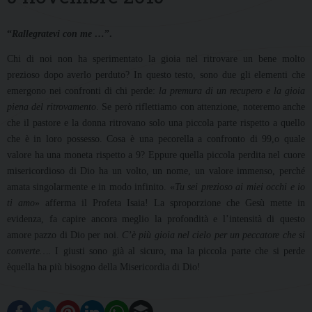
“
Rallegratevi con me …
”.
Chi di noi non ha sperimentato la gioia nel ritrovare un bene molto
prezioso dopo averlo perduto? In questo testo, sono due gli elementi che
emergono nei confronti di chi perde:
la premura di un recupero e la gioia
piena del ritrovamento
. Se però riflettiamo con attenzione, noteremo anche
che il pastore e la donna ritrovano solo una piccola parte rispetto a quello
che è in loro possesso. Cosa è una pecorella a confronto di 99,o quale
valore ha una moneta rispetto a 9? Eppure quella piccola perdita nel cuore
misericordioso di Dio ha un volto, un nome, un valore immenso, perché
amata singolarmente e in modo infinito. «
Tu sei prezioso ai miei occhi e io
ti amo
» afferma il Profeta Isaia! La sproporzione che Gesù mette in
evidenza, fa capire ancora meglio la profondità e l’intensità di questo
amore pazzo di Dio per noi.
C’è più gioia nel cielo per un peccatore che si
converte…
. I giusti sono già al sicuro, ma la piccola parte che si perde
èquella ha più bisogno della Misericordia di Dio!