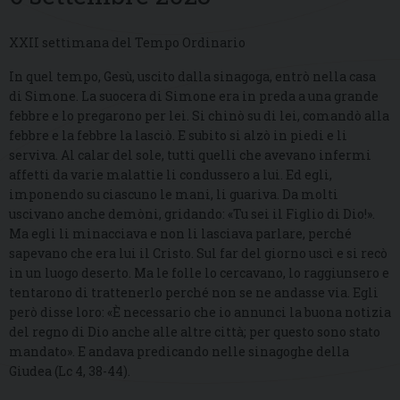
XXII settimana del Tempo Ordinario
In quel tempo, Gesù, uscito dalla sinagoga, entrò nella casa
di Simone. La suocera di Simone era in preda a una grande
febbre e lo pregarono per lei. Si chinò su di lei, comandò alla
febbre e la febbre la lasciò. E subito si alzò in piedi e li
serviva. Al calar del sole, tutti quelli che avevano infermi
affetti da varie malattie li condussero a lui. Ed egli,
imponendo su ciascuno le mani, li guariva. Da molti
uscivano anche demòni, gridando: «Tu sei il Figlio di Dio!».
Ma egli li minacciava e non li lasciava parlare, perché
sapevano che era lui il Cristo. Sul far del giorno uscì e si recò
in un luogo deserto. Ma le folle lo cercavano, lo raggiunsero e
tentarono di trattenerlo perché non se ne andasse via. Egli
però disse loro: «È necessario che io annunci la buona notizia
del regno di Dio anche alle altre città; per questo sono stato
mandato». E andava predicando nelle sinagoghe della
Giudea (Lc 4, 38-44).