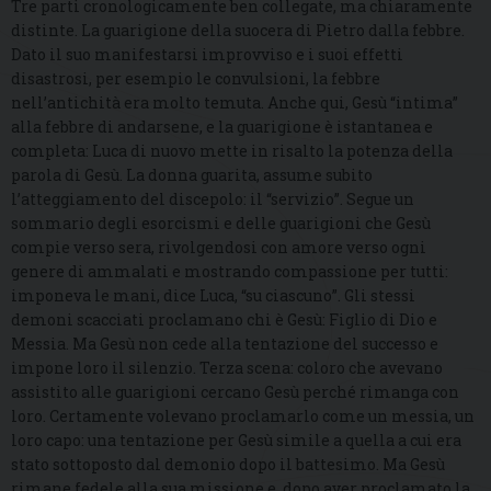
Tre parti cronologicamente ben collegate, ma chiaramente
distinte. La guarigione della suocera di Pietro dalla febbre.
Dato il suo manifestarsi improvviso e i suoi effetti
disastrosi, per esempio le convulsioni, la febbre
nell’antichità era molto temuta. Anche qui, Gesù “intima”
alla febbre di andarsene, e la guarigione è istantanea e
completa: Luca di nuovo mette in risalto la potenza della
parola di Gesù. La donna guarita, assume subito
l’atteggiamento del discepolo: il “servizio”. Segue un
sommario degli esorcismi e delle guarigioni che Gesù
compie verso sera, rivolgendosi con amore verso ogni
genere di ammalati e mostrando compassione per tutti:
imponeva le mani, dice Luca, “su ciascuno”. Gli stessi
demoni scacciati proclamano chi è Gesù: Figlio di Dio e
Messia. Ma Gesù non cede alla tentazione del successo e
impone loro il silenzio. Terza scena: coloro che avevano
assistito alle guarigioni cercano Gesù perché rimanga con
loro. Certamente volevano proclamarlo come un messia, un
loro capo: una tentazione per Gesù simile a quella a cui era
stato sottoposto dal demonio dopo il battesimo. Ma Gesù
rimane fedele alla sua missione e, dopo aver proclamato la