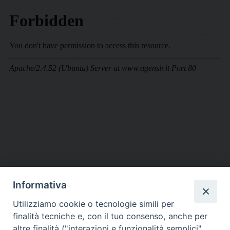
Informativa
DIOCESI SUBURBICARIA DI ALBANO
Utilizziamo cookie o tecnologie simili per
Contatti:
Tel.: 06.93268401 - Fax.: 06.9323844
finalità tecniche e, con il tuo consenso, anche per
E-mail:
curia@diocesidialbano.it
altre finalità ("interazioni e funzionalità semplici",