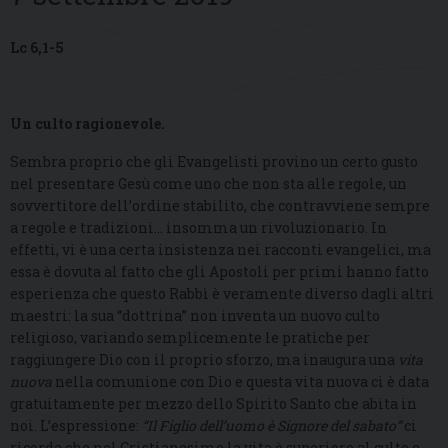
Lc 6,1-5
Un culto ragionevole.
Sembra proprio che gli Evangelisti provino un certo gusto
nel presentare Gesù come uno che non sta alle regole, un
sovvertitore dell’ordine stabilito, che contravviene sempre
a regole e tradizioni… insomma un rivoluzionario. In
effetti, vi è una certa insistenza nei racconti evangelici, ma
essa è dovuta al fatto che gli Apostoli per primi hanno fatto
esperienza che questo Rabbì è veramente diverso dagli altri
maestri: la sua “dottrina” non inventa un nuovo culto
religioso, variando semplicemente le pratiche per
raggiungere Dio con il proprio sforzo, ma inaugura una
vita
nuova
nella comunione con Dio e questa vita nuova ci è data
gratuitamente per mezzo dello Spirito Santo che abita in
noi. L’espressione:
“Il Figlio dell’uomo è Signore del sabato”
ci
ricorda che nel Cristianesimo la vita è superiore al culto e