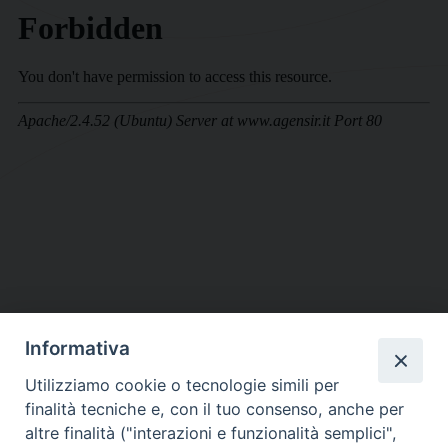
Informativa
DIOCESI SUBURBICARIA DI ALBANO
Utilizziamo cookie o tecnologie simili per
Contatti:
Tel.: 06.93268401 - Fax.: 06.9323844
finalità tecniche e, con il tuo consenso, anche per
E-mail:
curia@diocesidialbano.it
altre finalità ("interazioni e funzionalità semplici",