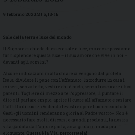
9 febbraio 2020Mt 5,13-16
Sale della terra e luce del mondo.
Il Signore ci chiede di essere sale e luce, ma come possiamo
far risplendere questa luce – il suo amore che vive in noi –
davanti agli uomini?
Alcune indicazioni molto chiare ci vengono dal profeta
Isaia: dividere il pane con l’affamato, introdurre in casa i
miseri, senza tetto, vestire chi è nudo, senza trascurare i tuoi
parenti. Togliere di mezzo a te l’oppressore, il puntare il
dito e il parlare empio, aprire il cuore all’affamato e saziare
l’afflitto di cuore. «Vedendo levostre opere buone» conclude
Gesù «gli uomini renderanno gloria al Padre vostro». Non è
necessario fare molti discorsi e grandi proclami, la nostra
vita guidata dall’amore parla, anzi grida in modo più
eloquente.
Questa è la Via, percorretela!