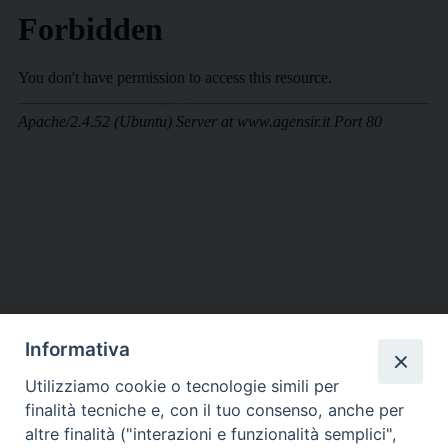
Informativa
DIOCESI SUBURBICARIA DI ALBANO
Utilizziamo cookie o tecnologie simili per
Contatti:
Tel.: 06.93268401 - Fax.: 06.9323844
finalità tecniche e, con il tuo consenso, anche per
E-mail:
curia@diocesidialbano.it
altre finalità ("interazioni e funzionalità semplici",