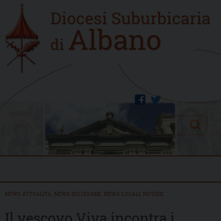
Skip
Home
to
new
content
facebook
twitter
Search
Menu
NEWS ATTUALITÀ
,
NEWS DIOCESANE
,
NEWS LOCALI
,
NOTIZIE
Il vescovo Viva incontra i