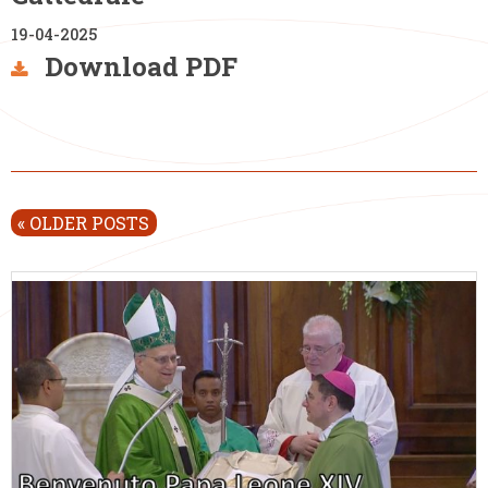
19-04-2025
Download PDF
P
«
OLDER POSTS
o
s
t
N
a
v
i
g