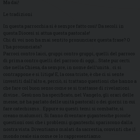
Ma dai!
Le tradizioni
In questa parrocchia si è sempre fatto così! Da secoli in
questa Diocesi si attua questa pastorale!
Chi di voi non ha mai sentito pronunciare questa frase? O
l’ha pronunciata?
Parroci contro laici, gruppi contro gruppi, quelli del parroco
di prima contro quelli del parroco di oggi… State pur certi
che nella Chiesa, da sempre, in nome dell’unità… ci si
contrappone e si litiga! E, la cosa triste, è che ci si sente
investiti dall’alto e, perciò, si trattano questioni che hanno a
che fare col buon senso come se si trattasse di rivelazioni
divine… Gesù non ha specificato, nel Vangelo, gli orari delle
messe, né ha parlato delle unità pastorali o dei giorni in cui
fare catechismo… Eppure su questi temi si combatte, si
creano malumori. Si fanno diventare gigantesche piccole
questioni così che i problemi giganteschi spariscono dalla
nostra vista. Diventiamo malati da sacrestia, convinti che il
mondo reale sia come ce lo rappresentiamo.