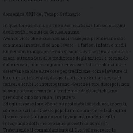
domenica XXII del Tempo Ordinario
In quel tempo, si riunirono attorno a Gesù i farisei e alcuni
degli scribi, venuti da Gerusalemme.
Avendo visto che alcuni dei suoi discepoli prendevano cibo
con mani impure, cioè non lavate – i farisei infatti e tutti i
Giudei non mangiano se non si sono lavati accuratamente le
mani, attenendosi alla tradizione degli antichi e, tornando
dal mercato, non mangiano senza aver fatto le abluzioni, e
osservano molte altre cose per tradizione, come lavature di
bicchieri, di stoviglie, di oggetti di rame e di letti –, quei
farisei e scribi lo interrogarono: «Perché i tuoi discepoli non
si comportano secondo la tradizione degli antichi, ma
prendono cibo con mani impure?».
Ed egli rispose loro: «Bene ha profetato Isaia di voi, ipocriti,
come sta scritto: “Questo popolo mi onora con le labbra, ma
il suo cuore è lontano da me. Invano mi rendono culto,
insegnando dottrine che sono precetti di uomini”.
Trascurando il comandamento di Dio, voi osservate la