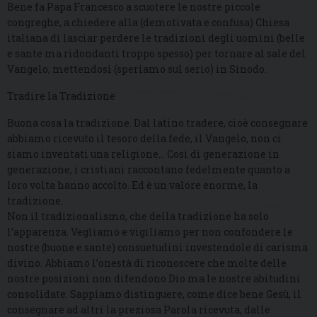
Bene fa Papa Francesco a scuotere le nostre piccole
congreghe, a chiedere alla (demotivata e confusa) Chiesa
italiana di lasciar perdere le tradizioni degli uomini (belle
e sante ma ridondanti troppo spesso) per tornare al sale del
Vangelo, mettendosi (speriamo sul serio) in Sinodo.
Tradire la Tradizione
Buona cosa la tradizione. Dal latino tradere, cioè consegnare
abbiamo ricevuto il tesoro della fede, il Vangelo, non ci
siamo inventati una religione… Così di generazione in
generazione, i cristiani raccontano fedelmente quanto a
loro volta hanno accolto. Ed è un valore enorme, la
tradizione.
Non il tradizionalismo, che della tradizione ha solo
l’apparenza. Vegliamo e vigiliamo per non confondere le
nostre (buone e sante) consuetudini investendole di carisma
divino. Abbiamo l’onestà di riconoscere che molte delle
nostre posizioni non difendono Dio ma le nostre abitudini
consolidate. Sappiamo distinguere, come dice bene Gesù, il
consegnare ad altri la preziosa Parola ricevuta, dalle