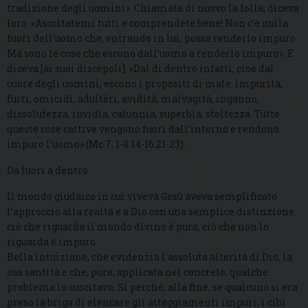
tradizione degli uomini». Chiamata di nuovo la folla, diceva
loro: «Ascoltatemi tutti e comprendete bene! Non c’è nulla
fuori dell’uomo che, entrando in lui, possa renderlo impuro.
Ma sono le cose che escono dall’uomo a renderlo impuro». E
diceva [ai suoi discepoli]: «Dal di dentro infatti, cioè dal
cuore degli uomini, escono i propositi di male: impurità,
furti, omicidi, adultèri, avidità, malvagità, inganno,
dissolutezza, invidia, calunnia, superbia, stoltezza. Tutte
queste cose cattive vengono fuori dall’interno e rendono
impuro l’uomo» (Mc 7, 1-8.14-16.21-23).
Da fuori a dentro
Il mondo giudaico in cui viveva Gesù aveva semplificato
l’approccio alla realtà e a Dio con una semplice distinzione:
ciò che riguarda il mondo divino è puro, ciò che non lo
riguarda è impuro.
Bella intuizione, che evidenzia l’assoluta alterità di Dio, la
sua santità e che, pure, applicata nel concreto, qualche
problema lo suscitava. Sì perché, alla fine, se qualcuno si era
preso la briga di elencare gli atteggiamenti impuri, i cibi