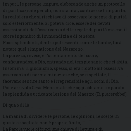
impuri, le persone impure, elaborando anche un protocollo
di purificazione per chi, non sia mai, contraesse l’impurità,
la realtà era che si rischiava di osservare le norme di purità
solo esteriormente. Si poteva, cioè, essere dei devoti
ossessionati dall’osservanza delle regole di purità ma con il
cuore ingombro di immondizia e di tenebra.
Fuori splendenti, dentro putrescenti, come le tombe, farà
notare quel simpaticone del Nazareno.
La purezza, invece, è l’orientamento del cuore,
configurandosi a Dio, entrando nel tempio santo che ci abita.
Insomma: il giudaismo, spesso, si era ridotto all’ossessiva
osservanza di norme minuziose che, se rispettate, ti
facevano sentire santo e irreprensibile agli occhi di Dio.
Poi è arrivato Gesù. Meno male che oggi abbiamo imparato
la splendida e urticante lezione del Maestro (Ti piacerebbe!).
Di qua o di là
La mania di dividere le persone, le opinioni, le scelte in
giuste o sbagliate non è proprio finita,
La Parola vuole offrirci una chiave di lettura e di