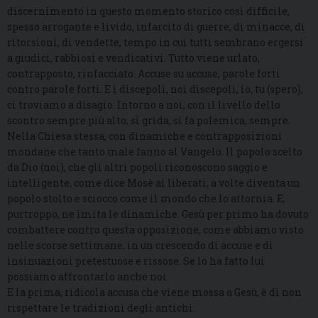
discernimento in questo momento storico così difficile,
spesso arrogante e livido, infarcito di guerre, di minacce, di
ritorsioni, di vendette, tempo in cui tutti sembrano ergersi
a giudici, rabbiosi e vendicativi. Tutto viene urlato,
contrapposto, rinfacciato. Accuse su accuse, parole forti
contro parole forti. E i discepoli, noi discepoli, io, tu (spero),
ci troviamo a disagio. Intorno a noi, con il livello dello
scontro sempre più alto, si grida, si fa polemica, sempre.
Nella Chiesa stessa, con dinamiche e contrapposizioni
mondane che tanto male fanno al Vangelo. Il popolo scelto
da Dio (noi), che gli altri popoli riconoscono saggio e
intelligente, come dice Mosè ai liberati, a volte diventa un
popolo stolto e sciocco come il mondo che lo attornia. E,
purtroppo, ne imita le dinamiche. Gesù per primo ha dovuto
combattere contro questa opposizione, come abbiamo visto
nelle scorse settimane, in un crescendo di accuse e di
insinuazioni pretestuose e rissose. Se lo ha fatto lui
possiamo affrontarlo anche noi.
E la prima, ridicola accusa che viene mossa a Gesù, è di non
rispettare le tradizioni degli antichi.