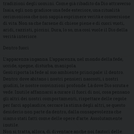
tradizioni degli uomini. Come già ribadito da Dio attraverso
Isaia, egli non gradisce una fede esteriore, una ritualità
cerimoniosa che non sappia esprimere verità e conversione
di vita. Non sa che farsene di chiese piene e di cuori vuoti,
aridi, razzisti, piccini. Dura, lo so, ma così vuole il Dio della
verità interiore.
Dentro fuori
L’apparenza inganna. L’apparenza, nel mondo della fede,
uccide, spegne, disturba, manipola.
Gesù riporta la fede al suo ambiente principale: il dentro.
Dentro: dove abitano i nostri pensieri nascosti, i nostri
giudizi, le nostre convinzioni profonde. Là dove Dio scruta e
vede. Inutile affannarsi a curare il fuori di noi, cosa pensano
gli altri dei nostri comportamenti, rispettare delle regole
per farci applaudire, cercare la stima degli altri, se questo
desiderio non parte da dentro, dalla consapevolezza che
siamo stati fatti come delle opere d’arte. Assolutamente
inutile.
Non si tratta, allora, di diventare anche noi fautori delle