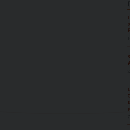
I
s
P
1
S
A
2
L
C
s
p
7