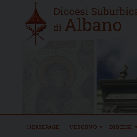
Skip
Home
to
new
content
HOMEPAGE
VESCOVO
DIOCESI