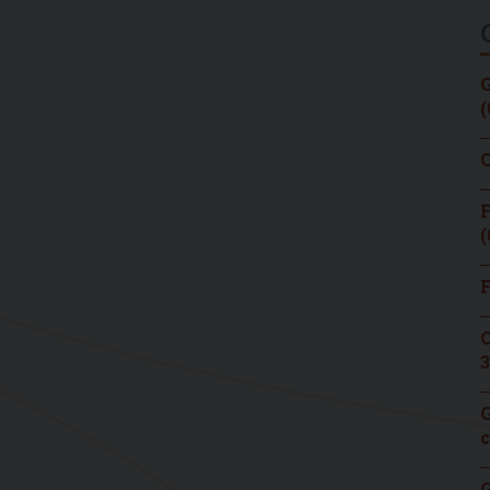
G
(
C
F
(
F
C
3
G
c
G