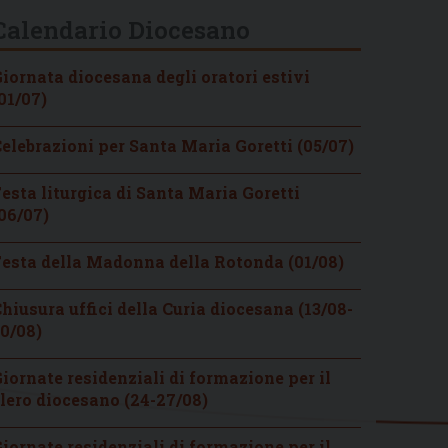
Calendario Diocesano
iornata diocesana degli oratori estivi
01/07)
elebrazioni per Santa Maria Goretti (05/07)
esta liturgica di Santa Maria Goretti
06/07)
esta della Madonna della Rotonda (01/08)
hiusura uffici della Curia diocesana (13/08-
0/08)
iornate residenziali di formazione per il
lero diocesano (24-27/08)
iornate residenziali di formazione per il