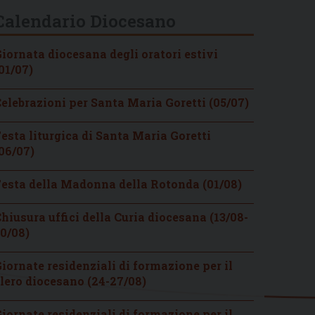
Calendario Diocesano
iornata diocesana degli oratori estivi
01/07)
elebrazioni per Santa Maria Goretti (05/07)
esta liturgica di Santa Maria Goretti
06/07)
esta della Madonna della Rotonda (01/08)
hiusura uffici della Curia diocesana (13/08-
0/08)
iornate residenziali di formazione per il
lero diocesano (24-27/08)
iornate residenziali di formazione per il