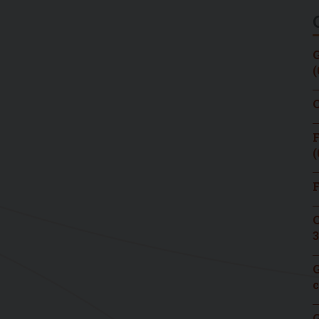
G
(
C
F
(
F
C
3
G
c
G