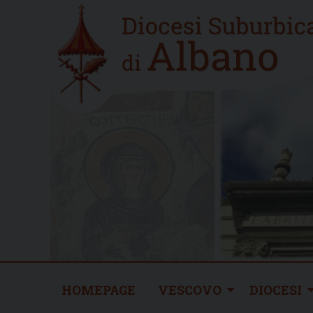
Skip
Home
to
new
content
HOMEPAGE
VESCOVO
DIOCESI