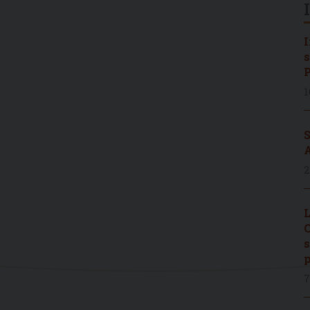
I
s
P
1
S
A
2
L
C
s
p
7