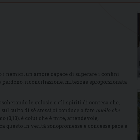
o i nemici, un amore capace di superare i confini
 è perdono, riconciliazione, mitezzae sproporzionata
ascherando le gelosie e gli spiriti di contesa che,
ul culto di sè stessi,ci conduce a fare
quello che
o (3,13), è colui che è mite, arrendevole,
rca questo in verità sonopromesse e concesse pace e