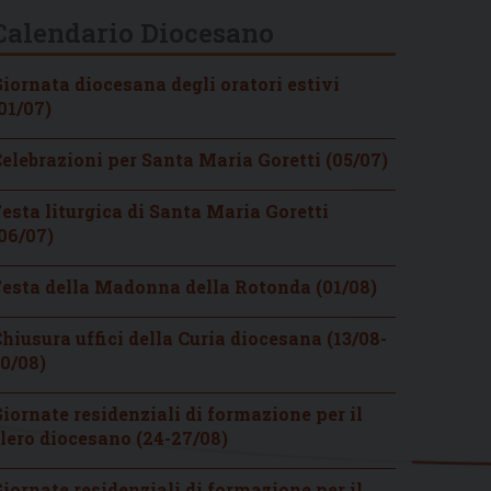
Calendario Diocesano
iornata diocesana degli oratori estivi
01/07)
elebrazioni per Santa Maria Goretti (05/07)
esta liturgica di Santa Maria Goretti
06/07)
esta della Madonna della Rotonda (01/08)
hiusura uffici della Curia diocesana (13/08-
0/08)
iornate residenziali di formazione per il
lero diocesano (24-27/08)
iornate residenziali di formazione per il