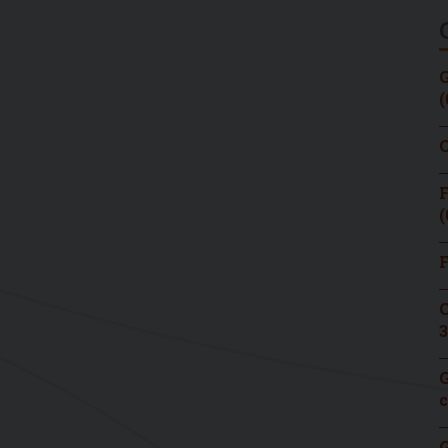
G
(
C
F
(
F
C
3
G
c
G