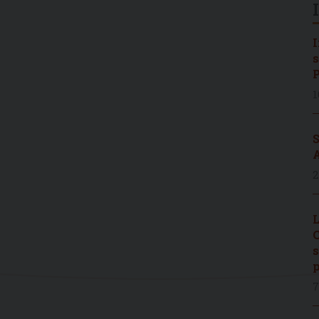
I
s
P
1
S
A
2
L
C
s
p
7