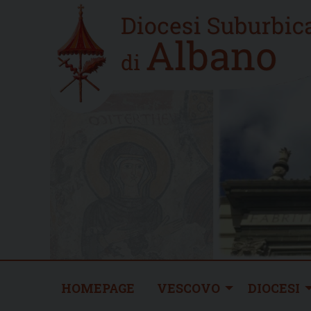
Skip
Home
to
new
content
HOMEPAGE
VESCOVO
DIOCESI