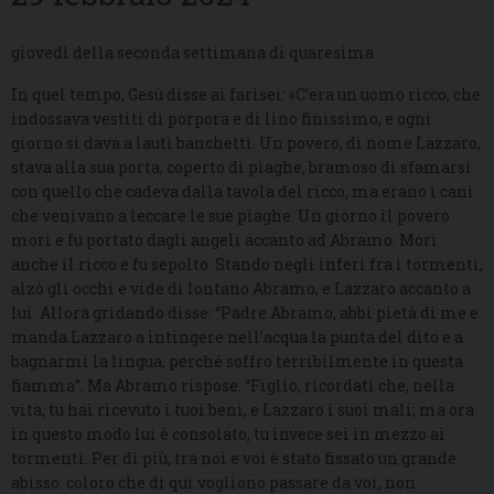
giovedì della seconda settimana di quaresima
In quel tempo, Gesù disse ai farisei: «C’era un uomo ricco, che
indossava vestiti di porpora e di lino finissimo, e ogni
giorno si dava a lauti banchetti. Un povero, di nome Lazzaro,
stava alla sua porta, coperto di piaghe, bramoso di sfamarsi
con quello che cadeva dalla tavola del ricco; ma erano i cani
che venivano a leccare le sue piaghe. Un giorno il povero
morì e fu portato dagli angeli accanto ad Abramo. Morì
anche il ricco e fu sepolto. Stando negli inferi fra i tormenti,
alzò gli occhi e vide di lontano Abramo, e Lazzaro accanto a
lui. Allora gridando disse: “Padre Abramo, abbi pietà di me e
manda Lazzaro a intingere nell’acqua la punta del dito e a
bagnarmi la lingua, perché soffro terribilmente in questa
fiamma”. Ma Abramo rispose: “Figlio, ricordati che, nella
vita, tu hai ricevuto i tuoi beni, e Lazzaro i suoi mali; ma ora
in questo modo lui è consolato, tu invece sei in mezzo ai
tormenti. Per di più, tra noi e voi è stato fissato un grande
abisso: coloro che di qui vogliono passare da voi, non