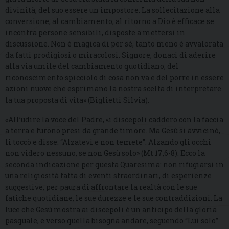
divinità, del suo essere un impostore. La sollecitazione alla
conversione, al cambiamento, al ritorno a Dio è efficace se
incontra persone sensibili, disposte a mettersi in
discussione. Non è magica di per sé, tanto meno è avvalorata
da fatti prodigiosi o miracolosi. Signore, donaci di aderire
alla via umile del cambiamento quotidiano, del
riconoscimento spicciolo di cosa non va e del porre in essere
azioni nuove che esprimano la nostra scelta di interpretare
la tua proposta di vita» (Biglietti Silvia).
«All’udire la voce del Padre, «i discepoli caddero con la faccia
a terra e furono presi da grande timore. Ma Gesù si avvicinò,
li toccò e disse: “Alzatevi e non temete”. Alzando gli occhi
non videro nessuno, se non Gesù solo» (Mt 17,6-8). Ecco la
seconda indicazione per questa Quaresima: non rifugiarsi in
una religiosità fatta di eventi straordinari, di esperienze
suggestive, per paura di affrontare la realtà con le sue
fatiche quotidiane, le sue durezze e le sue contraddizioni. La
luce che Gesù mostra ai discepoli è un anticipo della gloria
pasquale, e verso quella bisogna andare, seguendo “Lui solo”.