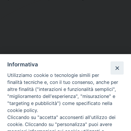
Informativa
DIOCESI SUBURBICARIA DI ALBANO
Utilizziamo cookie o tecnologie simili per
Contatti:
Tel.: 06.93268401 - Fax.: 06.9323844
finalità tecniche e, con il tuo consenso, anche per
E-mail:
curia@diocesidialbano.it
altre finalità ("interazioni e funzionalità semplici",
"miglioramento dell'esperienza", "misurazione" e
Orari:
dal Lunedì al Venerdì Ore: 9:00 - 13:00
"targeting e pubblicità") come specificato nella
cookie policy.
Orario ufficio Matrimoni:
Cliccando su "accetta" acconsenti all'utilizzo dei
Lunedì, Mercoledì e Venerdì, Ore 9:30 - 12:30
cookie. Cliccando su "personalizza" puoi avere