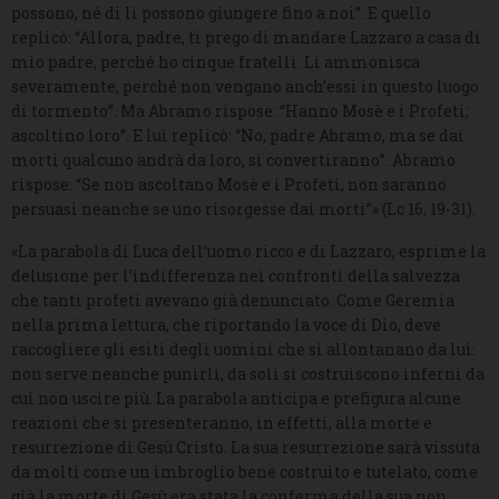
possono, né di lì possono giungere fino a noi”. E quello
replicò: “Allora, padre, ti prego di mandare Lazzaro a casa di
mio padre, perché ho cinque fratelli. Li ammonisca
severamente, perché non vengano anch’essi in questo luogo
di tormento”. Ma Abramo rispose: “Hanno Mosè e i Profeti;
ascoltino loro”. E lui replicò: “No, padre Abramo, ma se dai
morti qualcuno andrà da loro, si convertiranno”. Abramo
rispose: “Se non ascoltano Mosè e i Profeti, non saranno
persuasi neanche se uno risorgesse dai morti”» (Lc 16, 19-31).
«La parabola di Luca dell’uomo ricco e di Lazzaro, esprime la
delusione per l’indifferenza nei confronti della salvezza
che tanti profeti avevano già denunciato. Come Geremia
nella prima lettura, che riportando la voce di Dio, deve
raccogliere gli esiti degli uomini che si allontanano da lui:
non serve neanche punirli, da soli si costruiscono inferni da
cui non uscire più. La parabola anticipa e prefigura alcune
reazioni che si presenteranno, in effetti, alla morte e
resurrezione di Gesù Cristo. La sua resurrezione sarà vissuta
da molti come un imbroglio bene costruito e tutelato, come
già la morte di Gesù era stata la conferma della sua non