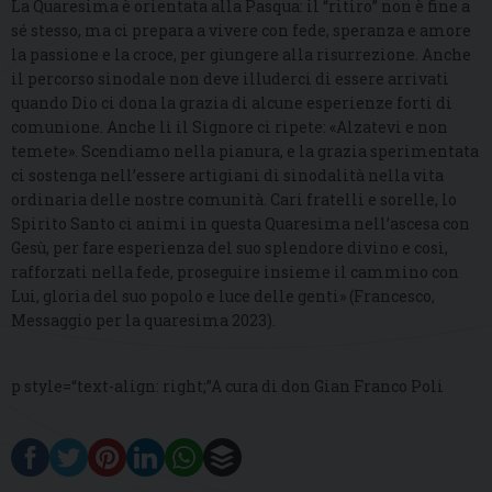
La Quaresima è orientata alla Pasqua: il “ritiro” non è fine a
sé stesso, ma ci prepara a vivere con fede, speranza e amore
la passione e la croce, per giungere alla risurrezione. Anche
il percorso sinodale non deve illuderci di essere arrivati
quando Dio ci dona la grazia di alcune esperienze forti di
comunione. Anche lì il Signore ci ripete: «Alzatevi e non
temete». Scendiamo nella pianura, e la grazia sperimentata
ci sostenga nell’essere artigiani di sinodalità nella vita
ordinaria delle nostre comunità. Cari fratelli e sorelle, lo
Spirito Santo ci animi in questa Quaresima nell’ascesa con
Gesù, per fare esperienza del suo splendore divino e così,
rafforzati nella fede, proseguire insieme il cammino con
Lui, gloria del suo popolo e luce delle genti» (Francesco,
Messaggio per la quaresima 2023).
p style=“text-align: right;”A cura di don Gian Franco Poli