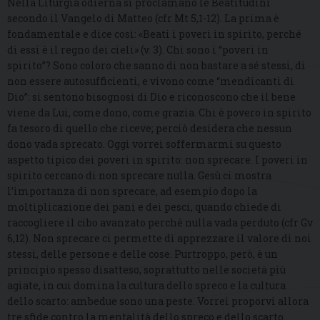
Nella Liturgia odierna si proclamano le Beatitudini
secondo il Vangelo di Matteo (cfr Mt 5,1-12). La prima è
fondamentale e dice così: «Beati i poveri in spirito, perché
di essi è il regno dei cieli» (v. 3). Chi sono i “poveri in
spirito”? Sono coloro che sanno di non bastare a sé stessi, di
non essere autosufficienti, e vivono come “mendicanti di
Dio”: si sentono bisognosi di Dio e riconoscono che il bene
viene da Lui, come dono, come grazia. Chi è povero in spirito
fa tesoro di quello che riceve; perciò desidera che nessun
dono vada sprecato. Oggi vorrei soffermarmi su questo
aspetto tipico dei poveri in spirito: non sprecare. I poveri in
spirito cercano di non sprecare nulla. Gesù ci mostra
l’importanza di non sprecare, ad esempio dopo la
moltiplicazione dei pani e dei pesci, quando chiede di
raccogliere il cibo avanzato perché nulla vada perduto (cfr Gv
6,12). Non sprecare ci permette di apprezzare il valore di noi
stessi, delle persone e delle cose. Purtroppo, però, è un
principio spesso disatteso, soprattutto nelle società più
agiate, in cui domina la cultura dello spreco e la cultura
dello scarto: ambedue sono una peste. Vorrei proporvi allora
tre sfide contro la mentalità dello spreco e dello scarto.