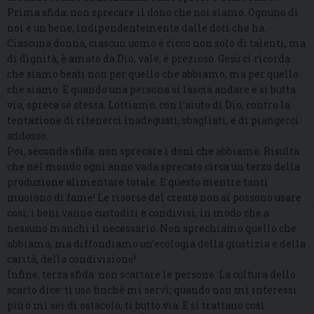
Prima sfida: non sprecare il dono che noi siamo. Ognuno di
noi è un bene, indipendentemente dalle doti che ha.
Ciascuna donna, ciascun uomo è ricco non solo di talenti, ma
di dignità, è amato da Dio, vale, è prezioso. Gesù ci ricorda
che siamo beati non per quello che abbiamo, ma per quello
che siamo. E quando una persona si lascia andare e si butta
via, spreca sé stessa. Lottiamo, con l’aiuto di Dio, contro la
tentazione di ritenerci inadeguati, sbagliati, e di piangerci
addosso.
Poi, seconda sfida: non sprecare i doni che abbiamo. Risulta
che nel mondo ogni anno vada sprecato circa un terzo della
produzione alimentare totale. E questo mentre tanti
muoiono di fame! Le risorse del creato non si possono usare
così; i beni vanno custoditi e condivisi, in modo che a
nessuno manchi il necessario. Non sprechiamo quello che
abbiamo, ma diffondiamo un’ecologia della giustizia e della
carità, della condivisione!
Infine, terza sfida: non scartare le persone. La cultura dello
scarto dice: ti uso finché mi servi; quando non mi interessi
più o mi sei di ostacolo, ti butto via. E si trattano così