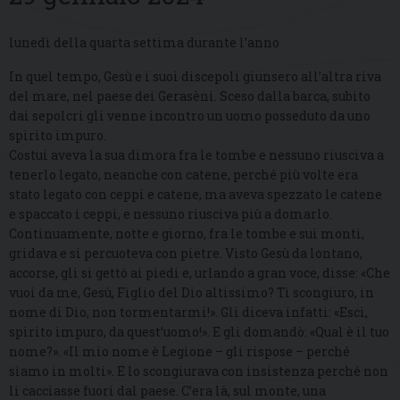
lunedì della quarta settima durante l’anno
In quel tempo, Gesù e i suoi discepoli giunsero all’altra riva
del mare, nel paese dei Gerasèni. Sceso dalla barca, subito
dai sepolcri gli venne incontro un uomo posseduto da uno
spirito impuro.
Costui aveva la sua dimora fra le tombe e nessuno riusciva a
tenerlo legato, neanche con catene, perché più volte era
stato legato con ceppi e catene, ma aveva spezzato le catene
e spaccato i ceppi, e nessuno riusciva più a domarlo.
Continuamente, notte e giorno, fra le tombe e sui monti,
gridava e si percuoteva con pietre. Visto Gesù da lontano,
accorse, gli si gettò ai piedi e, urlando a gran voce, disse: «Che
vuoi da me, Gesù, Figlio del Dio altissimo? Ti scongiuro, in
nome di Dio, non tormentarmi!». Gli diceva infatti: «Esci,
spirito impuro, da quest’uomo!». E gli domandò: «Qual è il tuo
nome?». «Il mio nome è Legione – gli rispose – perché
siamo in molti». E lo scongiurava con insistenza perché non
li cacciasse fuori dal paese. C’era là, sul monte, una