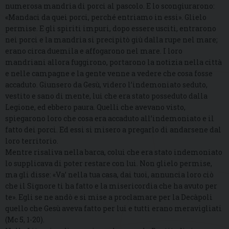
numerosa mandria di porci al pascolo. E lo scongiurarono:
«Mandaci da quei porci, perché entriamo in essi». Glielo
permise. E gli spiriti impuri, dopo essere usciti, entrarono
nei porci e la mandria si precipitò giù dalla rupe nel mare;
erano circa duemila e affogarono nel mare. I loro
mandriani allora fuggirono, portarono la notizia nella città
e nelle campagne e la gente venne a vedere che cosa fosse
accaduto. Giunsero da Gesù, videro l’indemoniato seduto,
vestito e sano di mente, lui che era stato posseduto dalla
Legione, ed ebbero paura. Quelli che avevano visto,
spiegarono loro che cosa era accaduto all’indemoniato e il
fatto dei porci. Ed essi si misero a pregarlo di andarsene dal
loro territorio.
Mentre risaliva nella barca, colui che era stato indemoniato
lo supplicava di poter restare con lui. Non glielo permise,
ma gli disse: «Va’ nella tua casa, dai tuoi, annuncia loro ciò
che il Signore ti ha fatto e la misericordia che ha avuto per
te». Egli se ne andò e si mise a proclamare per la Decàpoli
quello che Gesù aveva fatto per lui e tutti erano meravigliati
(Mc 5, 1-20).