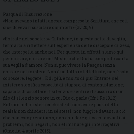
Pasqua di Risurrezione
«Non avevano infatti ancora compreso la Scrittura, che egli
cioè doveva risuscitare dai morti» (Gv 20, 9)
«Entrate nel sepolcro». Ci fa bene, in questa notte di veglia,
fermarci a riflettere sull’esperienza delle discepole di Gesù,
che interpella anche noi. Per questo, in effetti, siamo qui:
per entrare, entrare nel Mistero che Dio ha compiuto con la
sua veglia d’amore. Non si può vivere la Pasqua senza
entrare nel mistero. Non è un fatto intellettuale, non è solo
conoscere, leggere… È di più, è molto di più! Entrare nel
mistero significa capacità di stupore, di contemplazione;
capacità di ascoltare il silenzio e sentire il sussurro di un
filo di silenzio sonoro in cui Dio ci parla (Cfr 1 Re 19,12).
Entrare nel mistero ci chiede di non avere paura della
realtà: non chiudersi in sé stessi, non fuggire davanti a ciò
che non comprendiamo, non chiudere gli occhi davanti ai
problemi, non negarli, non eliminare gli interrogativi…
(Omelia, 4 aprile 2015).