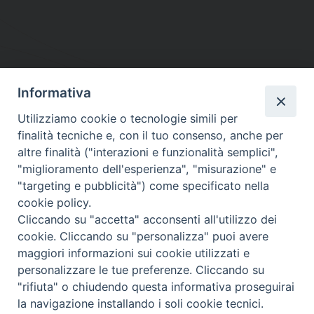
Informativa
DIOCESI SUBURBICARIA DI ALBANO
Utilizziamo cookie o tecnologie simili per
Contatti:
Tel.: 06.93268401 - Fax.: 06.9323844
finalità tecniche e, con il tuo consenso, anche per
E-mail:
curia@diocesidialbano.it
altre finalità ("interazioni e funzionalità semplici",
"miglioramento dell'esperienza", "misurazione" e
Orari:
dal Lunedì al Venerdì Ore: 9:00 - 13:00
"targeting e pubblicità") come specificato nella
cookie policy.
Orario ufficio Matrimoni:
Cliccando su "accetta" acconsenti all'utilizzo dei
Lunedì, Mercoledì e Venerdì, Ore 9:30 - 12:30
cookie. Cliccando su "personalizza" puoi avere
maggiori informazioni sui cookie utilizzati e
personalizzare le tue preferenze. Cliccando su
"rifiuta" o chiudendo questa informativa proseguirai
Diocesi Suburbicaria di Albano
la navigazione installando i soli cookie tecnici.
Copyright © 2021