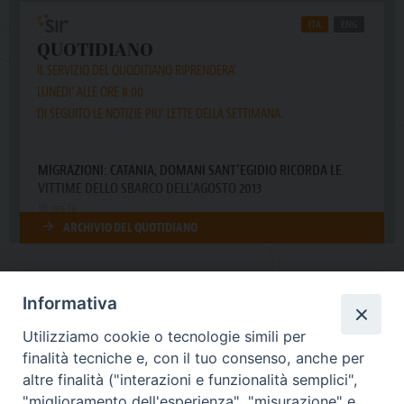
Informativa
DIOCESI SUBURBICARIA DI ALBANO
Utilizziamo cookie o tecnologie simili per
Contatti:
Tel.: 06.93268401 - Fax.: 06.9323844
finalità tecniche e, con il tuo consenso, anche per
E-mail:
curia@diocesidialbano.it
altre finalità ("interazioni e funzionalità semplici",
"miglioramento dell'esperienza", "misurazione" e