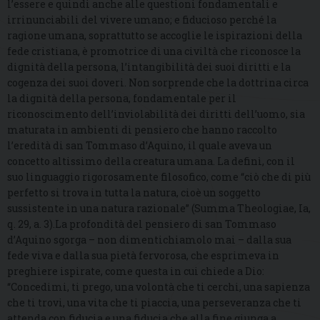
l’essere e quindi anche alle questioni fondamentali e
irrinunciabili del vivere umano; e fiducioso perché la
ragione umana, soprattutto se accoglie le ispirazioni della
fede cristiana, è promotrice di una civiltà che riconosce la
dignità della persona, l’intangibilità dei suoi diritti e la
cogenza dei suoi doveri. Non sorprende che la dottrina circa
la dignità della persona, fondamentale per il
riconoscimento dell’inviolabilità dei diritti dell’uomo, sia
maturata in ambienti di pensiero che hanno raccolto
l’eredità di san Tommaso d’Aquino, il quale aveva un
concetto altissimo della creatura umana. La definì, con il
suo linguaggio rigorosamente filosofico, come “ciò che di più
perfetto si trova in tutta la natura, cioè un soggetto
sussistente in una natura razionale” (Summa Theologiae, Ia,
q. 29, a. 3).La profondità del pensiero di san Tommaso
d’Aquino sgorga – non dimentichiamolo mai – dalla sua
fede viva e dalla sua pietà fervorosa, che esprimeva in
preghiere ispirate, come questa in cui chiede a Dio:
“Concedimi, ti prego, una volontà che ti cerchi, una sapienza
che ti trovi, una vita che ti piaccia, una perseveranza che ti
attenda con fiducia e una fiducia che alla fine giunga a