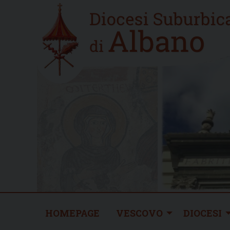
Skip
Home
to
new
content
HOMEPAGE
VESCOVO
DIOCESI