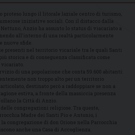
o proteso lungo il litorale laziale centro di turismo,
umerose iniziative sociali. Con il distacco dalla
i Nettuno, Anzio ha assunto lo status di viacariato a
nendo all'interno di una realtà particolarmente
 e nuove sfide.
e presenti nel territorio vicariale tra le quali Santi
 più storica e di conseguenza classificata come
vicariato.
ervizio di una popolazione che conta 59.600 abitanti:
ntemente non troppo alto per un territorio
rticolato, destinato però a raddoppiare se non a
stagione estiva, a fronte della massiccia presenza
follano la Città di Anzio.
 delle congregazioni religiose. Tra queste,
rrocchia Madre dei Santi Pio e Antonio, i
, la congregazione di don Orione nella Parrocchia
stiscono anche una Casa di Accoglienza.