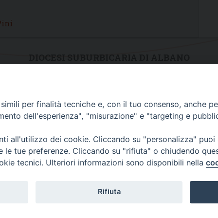
Pini
DIOCESI SUBURBICARIA DI ALBANO
Contatti:
Tel.: 06.93268401 - Fax.: 06.9323844
E-mail:
curia@diocesidialbano.it
imili per finalità tecniche e, con il tuo consenso, anche per 
Orari:
dal Lunedì al Venerdì Ore: 9:00 - 13:00
amento dell'esperienza", "misurazione" e "targeting e pubbli
Orario ufficio Matrimoni:
i all'utilizzo dei cookie. Cliccando su "personalizza" puoi
Lunedì, Mercoledì e Venerdì, Ore 9:30 - 12:30
re le tue preferenze. Cliccando su "rifiuta" o chiudendo que
okie tecnici. Ulteriori informazioni sono disponibili nella
coo
Diocesi Suburbicaria di Albano
Rifiuta
Copyright © 2021